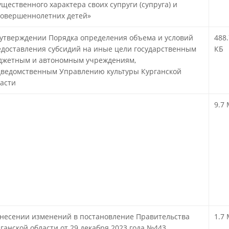
щественного характера своих супруги (супруга) и
совершеннолетних детей»
!
утверждении Порядка определения объема и условий
488.
доставления субсидий на иные цели государственным
КБ
джетным и автономным учреждениям,
дведомственным Управлению культуры Курганской
асти
!
9.7
несении изменений в постановление Правительства
1.7
ганской области от 29 декабря 2023 года №443
!