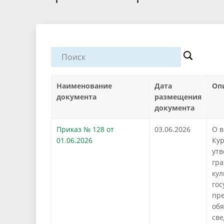
Наименование
Дата
Оп
документа
размещения
документа
Приказ № 128 от
03.06.2026
О в
01.06.2026
Кур
утв
гра
кул
гос
пре
обя
све