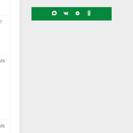
7
 МБ
 МБ