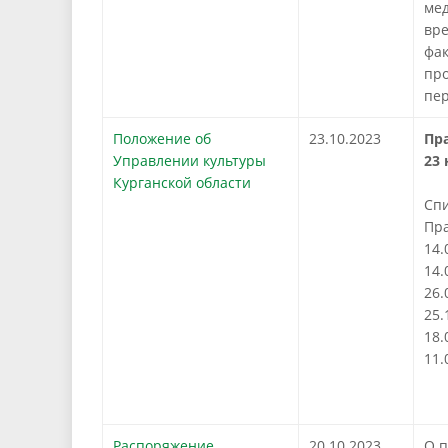
мед
вр
фак
про
пе
Положение об
23.10.2023
Пр
Управлении культуры
23 
Курганской области
Спи
Пра
14.
14.
26.
25.
18.
11.
!
Распоряжение
20.10.2023
О п