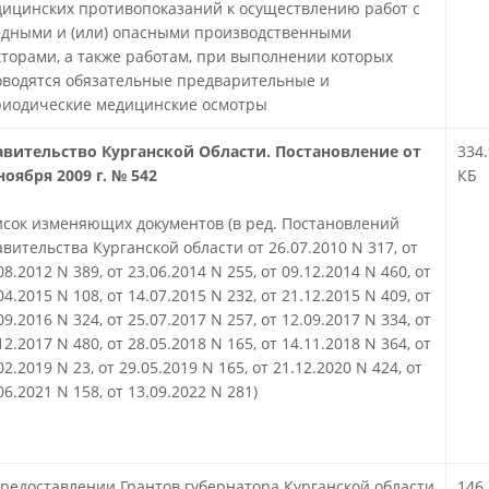
ицинских противопоказаний к осуществлению работ с
едными и (или) опасными производственными
торами, а также работам, при выполнении которых
водятся обязательные предварительные и
риодические медицинские осмотры
!
авительство Курганской Области. Постановление от
334.
ноября 2009 г. № 542
КБ
сок изменяющих документов (в ред. Постановлений
вительства Курганской области от 26.07.2010 N 317, от
08.2012 N 389, от 23.06.2014 N 255, от 09.12.2014 N 460, от
04.2015 N 108, от 14.07.2015 N 232, от 21.12.2015 N 409, от
09.2016 N 324, от 25.07.2017 N 257, от 12.09.2017 N 334, от
12.2017 N 480, от 28.05.2018 N 165, от 14.11.2018 N 364, от
02.2019 N 23, от 29.05.2019 N 165, от 21.12.2020 N 424, от
06.2021 N 158, от 13.09.2022 N 281)
редоставлении Грантов губернатора Курганской области
146.