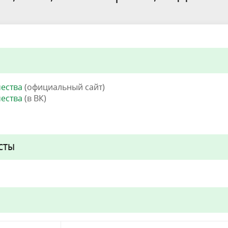
чества
(официальный сайт)
чества
(в ВК)
СТЫ