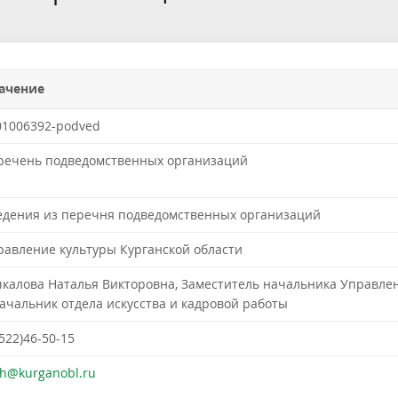
ачение
01006392-podved
речень подведомственных организаций
едения из перечня подведомственных организаций
равление культуры Курганской области
чкалова Наталья Викторовна, Заместитель начальника Управле
начальник отдела искусства и кадровой работы
522)46-50-15
ch@kurganobl.ru