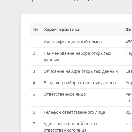
№
Характеристика
Зн
1
Идентификационный номер
45
2
Наименование набора открытых
Пе
данных
3
Описание набора открытых данных
Св
4
Владелец набора открытых данных
Уп
5
Ответственное лицо
Ре
– 
6
Телефон ответственного лица
8(3
7
Адрес электронной почты
re
ответственного лица