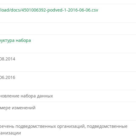
pload/docs/4501006392-podved-1-2016-06-06.csv
руктура набора
08.2014
06.2016
новление набора данных
 мере изменений
речень подведомственных организаций, подведомственные
ганизации