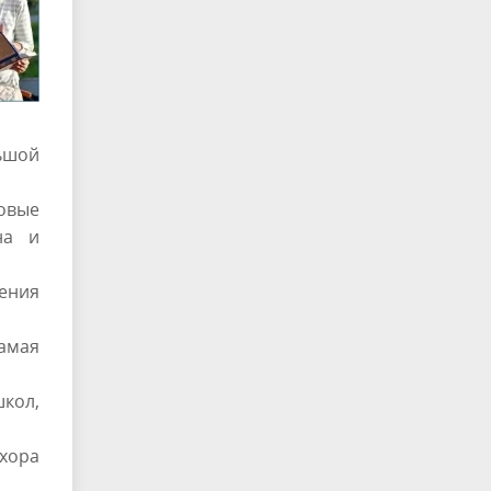
льшой
говые
на и
ления
амая
кол,
хора