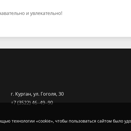
авательно и увлекательно!
г. Курган, ​ул. Гоголя, 30
+7 (3522) 46‒49‒90
щью технологии «cookie», чтобы пользоваться сайтом было удо