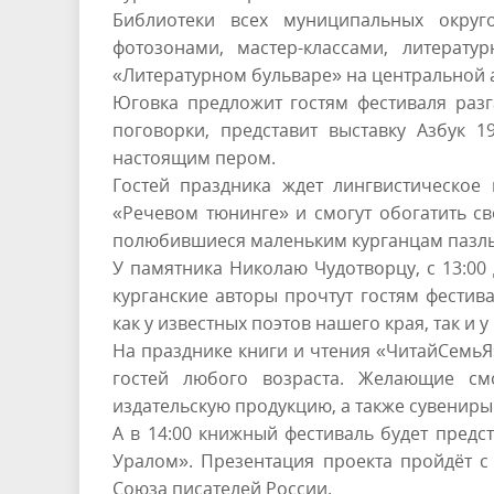
Библиотеки всех муниципальных округ
фотозонами, мастер-классами, литерату
«Литературном бульваре» на центральной а
Юговка предложит гостям фестиваля раз
поговорки, представит выставку Азбук 1
настоящим пером.
Гостей праздника ждет лингвистическое 
«Речевом тюнинге» и смогут обогатить с
полюбившиеся маленьким курганцам пазлы 
У памятника Николаю Чудотворцу, с 13:00 
курганские авторы прочтут гостям фестива
как у известных поэтов нашего края, так и 
На празднике книги и чтения «ЧитайСемьЯ»
гостей любого возраста. Желающие см
издательскую продукцию, а также сувениры
А в 14:00 книжный фестиваль будет пред
Уралом». Презентация проекта пройдёт с
Союза писателей России.