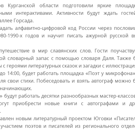
ов Курганской области подготовили яркие площад
рными интерактивами. Активности будут ждать госте
ллее Горсада.
гадать алфавитно-цифровой код России через послови
980-1990-х годов и научит писать ажурной русской в
путешествие в мир славянских слов. Гости поучаству
вой словарный запас с помощью словаря Даля. Также 
с героями литературных сказок и загадки с иллюстраци
до 14:00, будет работать площадка «Поэт у микрофона»
ля свои стихи. Побеседовать и взять автограф можно 
у начинающих.
 будут работать десятки разнообразных мастер-классо
огут приобрести новые книги с автографами и др
.
ставлен новым литературный проектом Юговки «Писате
 участием поэтов и писателей из регионального отде