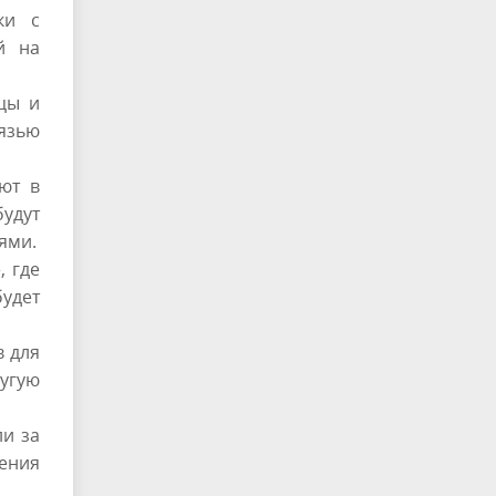
ки с
й на
цы и
язью
ют в
будут
ями.
, где
будет
в для
угую
ли за
ления