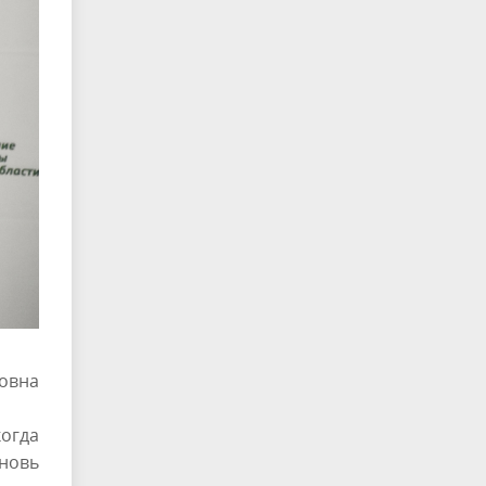
овна
когда
вновь