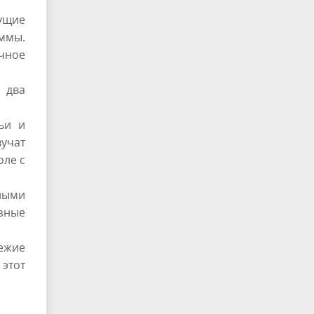
ущие
аммы.
чное
 два
ьи и
учат
оле с
ьными
озные
ежие
 этот