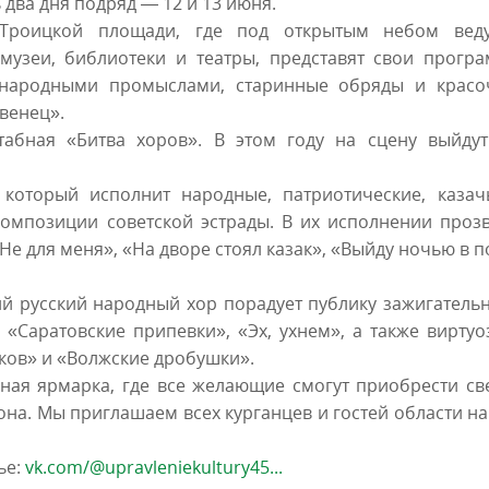
два дня подряд — 12 и 13 июня.
 Троицкой площади, где под открытым небом вед
 музеи, библиотеки и театры, представят свои прогр
 народными промыслами, старинные обряды и красо
венец».
абная «Битва хоров». В этом году на сцену выйдут
 который исполнит народные, патриотические, казач
омпозиции советской эстрады. В их исполнении прозв
Не для меня», «На дворе стоял казак», «Выйду ночью в п
ий русский народный хор порадует публику зажигател
 «Саратовские припевки», «Эх, ухнем», а также вирту
ков» и «Волжские дробушки».
ная ярмарка, где все желающие смогут приобрести св
на. Мы приглашаем всех курганцев и гостей области на
ье:
vk.com/@upravleniekultury45...