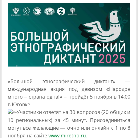
«Большой этнографический диктант» —
международная акция под девизом «Народов
много – страна одна!» – пройдёт 5 ноября в 14:00
в Юговке.
Участники ответят на 30 вопросов (20 общих и
10 региональных) за 45 минут. Присоединиться
могут все желающие — очно или онлайн с 1 по 8
ноября на сайте
www.miretno.ru
.