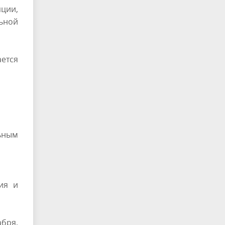
ции,
ьной
ается
ьным
ия и
абря,