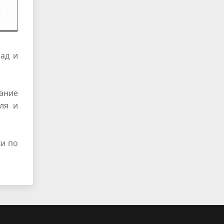
ад и
ание
ля и
ки по