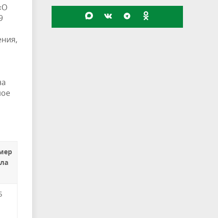
«О
9
ения,
на
ное
мер
ла
Б